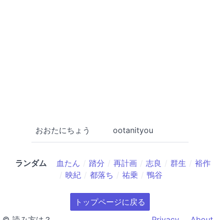
おおたにちょう
ootanityou
ランダム
血たん
踏分
再計画
志良
群生
裕作
映紀
都落ち
祐乗
鴨谷
トップページに戻る
© 読み方は？
Privacy
About