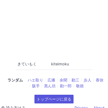
きていもく
kiteimoku
ランダム
ハエ取り
広播
余聞
勘三
歩人
香弥
阪手
黒ん坊
勘一郎
敬徳
トップページに戻る
© 読み方は？
Privacy
About