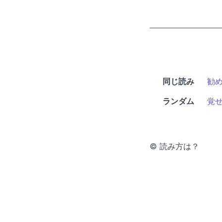
同じ読み
勧
ランダム
覚
© 読み方は？