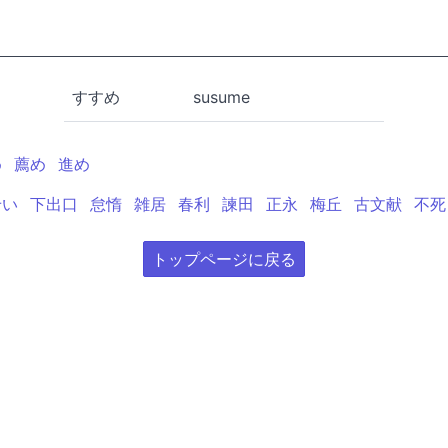
すすめ
susume
め
薦め
進め
せい
下出口
怠惰
雑居
春利
諫田
正永
梅丘
古文献
不死
トップページに戻る