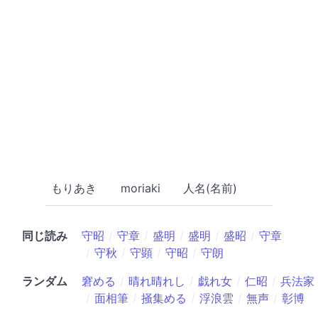
もりあき
moriaki
人名(名前)
同じ読み
守昭
守章
盛明
盛明
盛昭
守章
守秋
守顕
守昭
守朗
ランダム
窘める
晴れ晴れし
戯れ女
仁昭
兵法家
面相筆
掻集める
浮浪雲
無声
彰博