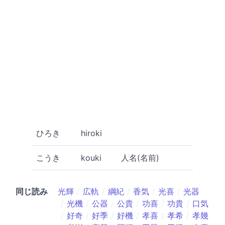
ひろき
hiroki
こうき
kouki
人名(名前)
同じ読み
光輝
広軌
綱紀
香気
光喜
光器
光機
公器
公貴
功喜
功貴
口気
好奇
好季
好機
孝喜
孝希
孝幾