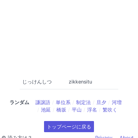
じっけんしつ
zikkensitu
ランダム
謙譲語
単位系
制定法
旦夕
河増
池延
橋坂
平山
浮名
繁吹く
トップページに戻る
© 読み方は？
Privacy
About