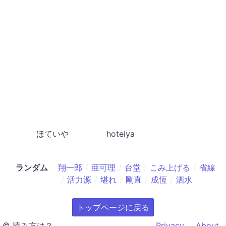
ほていや
hoteiya
ランダム
翔一郎
亜可理
台堂
こみ上げる
省線
活力源
堪れ
剛直
成恆
泗水
トップページに戻る
© 読み方は？
Privacy
About