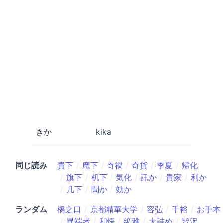
きか
kika
同じ読み
貴下
麾下
奇禍
奇貨
季夏
帰化
旗下
机下
気化
訊か
貴家
利か
几下
聞か
効か
ランダム
橋之口
京都精華大学
容弘
千裕
お手本
異端者
和悟
絋雅
大詰め
皆沢