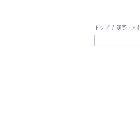
トップ
漢字・人