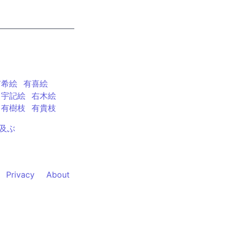
有希絵
有喜絵
宇記絵
右木絵
有樹枝
有貴枝
及ぶ
Privacy
About