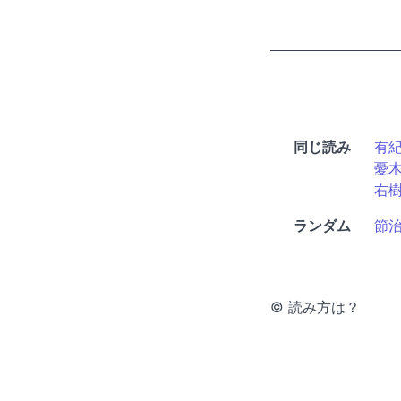
同じ読み
有
憂
右
ランダム
節
© 読み方は？