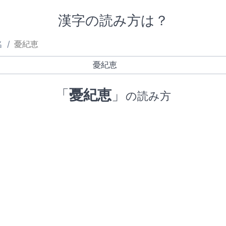
漢字の読み方は？
名
憂紀恵
「
憂紀恵
」
の読み方