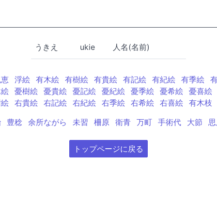
うきえ
ukie
人名(名前)
紀恵
浮絵
有木絵
有樹絵
有貴絵
有記絵
有紀絵
有季絵
木絵
憂樹絵
憂貴絵
憂記絵
憂紀絵
憂季絵
憂希絵
憂喜絵
樹絵
右貴絵
右記絵
右紀絵
右季絵
右希絵
右喜絵
有木枝
治
豊稔
余所ながら
未習
柵原
衛青
万町
手術代
大節
思
トップページに戻る