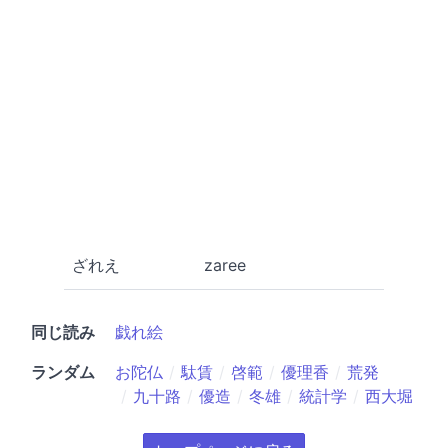
ざれえ
zaree
同じ読み
戯れ絵
ランダム
お陀仏
駄賃
啓範
優理香
荒発
九十路
優造
冬雄
統計学
西大堀