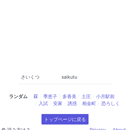
さいくつ
saikutu
ランダム
罧
季恵子
多香美
土圧
小月駅前
入試
安家
誘惑
相金町
恐ろしく
トップページに戻る
© 読み方は？
Privacy
About