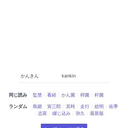
かんきん
kankin
同じ読み
監禁
看経
かん菌
桿菌
杆菌
ランダム
島廻
寅三郎
其時
走行
総明
佑季
志富
綴じ込み
弥久
最新版