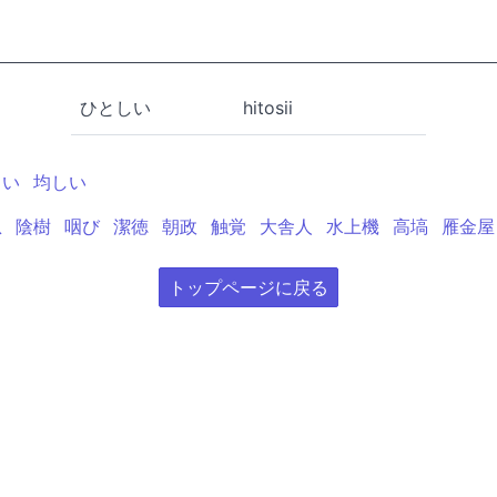
ひとしい
hitosii
しい
均しい
息
陰樹
咽び
潔徳
朝政
触覚
大舎人
水上機
高塙
雁金屋
トップページに戻る