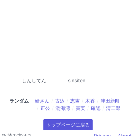
しんしてん
sinsiten
ランダム
研さん
古込
恵吉
木香
津田新町
正公
渤海湾
寅実
確認
清二郎
トップページに戻る
© 読み方は？
Privacy
About