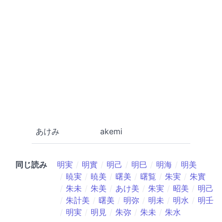
あけみ
akemi
同じ読み
明実
明實
明己
明巳
明海
明美
暁実
暁美
曙美
曙覧
朱実
朱實
朱未
朱美
あけ美
朱実
昭美
明己
朱計美
曙美
明弥
明未
明水
明壬
明実
明見
朱弥
朱未
朱水