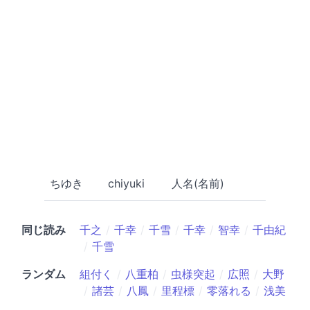
ちゆき
chiyuki
人名(名前)
同じ読み
千之
千幸
千雪
千幸
智幸
千由紀
千雪
ランダム
組付く
八重柏
虫様突起
広照
大野
諸芸
八鳳
里程標
零落れる
浅美