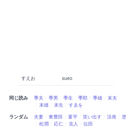
すえお
sueo
同じ読み
季夫
季男
季生
季郎
季雄
末夫
末雄
末生
すゑを
ランダム
夫妻
東豊田
菫平
笑い出す
活発
塗
松潤
応仁
克人
位田