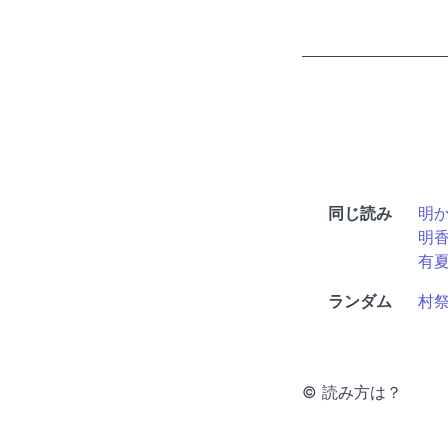
同じ読み
明
明
有
ランダム
村
© 読み方は？