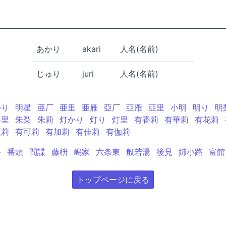
あかり
akari
人名(名前)
じゅり
juri
人名(名前)
かり
明星
亜厂
亜里
亜雁
亞厂
亞雁
亞里
小明
明り
明
香里
朱梨
朱莉
灯かり
灯り
灯里
有香莉
有華莉
有花莉
夏莉
有可莉
有加莉
有佳莉
有伽莉
祭
番頭
間諜
藤枡
嶋家
六条東
般若湯
後見
姉小路
富館
トップページに戻る