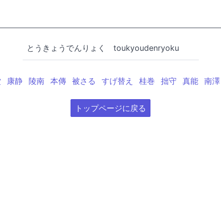
とうきょうでんりょく
toukyoudenryoku
堂
康静
陵南
本傳
被さる
すげ替え
桂巻
拙守
真能
南澤
トップページに戻る