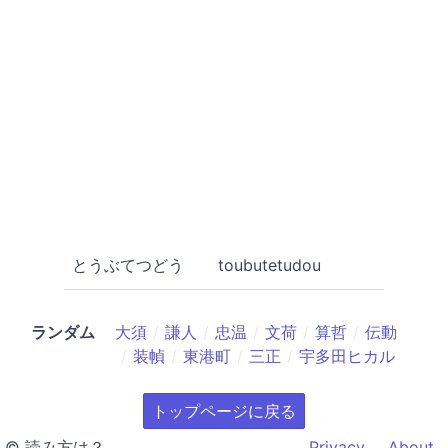
とうぶてつどう
toubutetudou
ランダム
大須
謙人
忠温
文荷
算哲
伝動
装幀
東港町
三正
宇多田ヒカル
トップページに戻る
© 読み方は？
Privacy
About