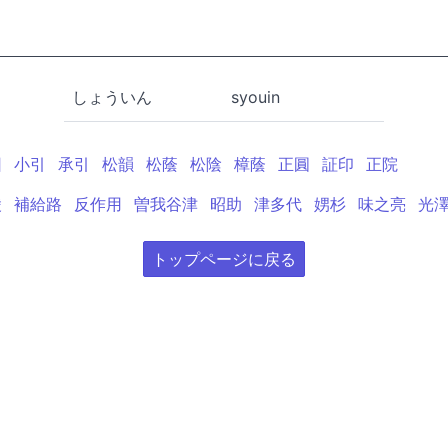
しょういん
syouin
因
小引
承引
松韻
松蔭
松陰
樟蔭
正圓
証印
正院
陵
補給路
反作用
曽我谷津
昭助
津多代
娚杉
味之亮
光
トップページに戻る