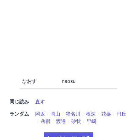
なおす
naosu
同じ読み
直す
ランダム
岡坂
岡山
猪名川
根深
花蘂
円丘
岳獅
渡邊
砂状
早嶋