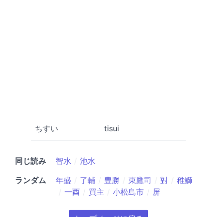
ちすい
tisui
同じ読み
智水
池水
ランダム
年盛
了輔
豊勝
東鷹司
對
稚鰤
一酉
買主
小松島市
屏