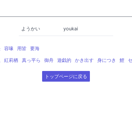
ようかい
youkai
怪
容喙
用皆
要海
坂
紅莉栖
真っ平ら
御舟
遊戯的
かき出す
身につき
鯉
トップページに戻る