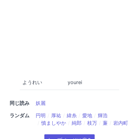
ようれい
yourei
同じ読み
妖麗
ランダム
円明
厚祐
緯糸
愛地
輝浩
慎ましやか
純郎
枝万
蒹
岩内町