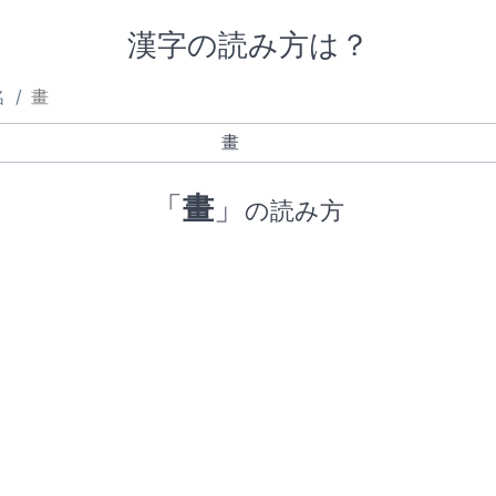
漢字の読み方は？
名
畫
「
畫
」
の読み方