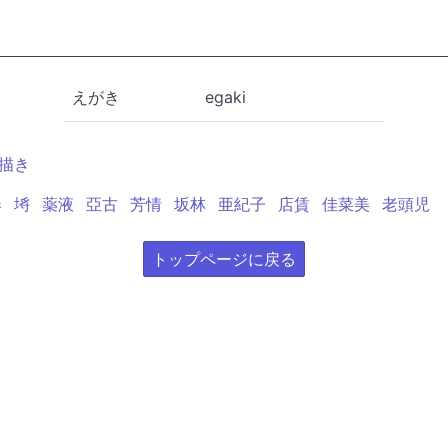
えがき
egaki
描き
奏
埓
薬液
亞古
芳情
坂林
亜紀子
店賃
佳菜美
老頭児
トップページに戻る