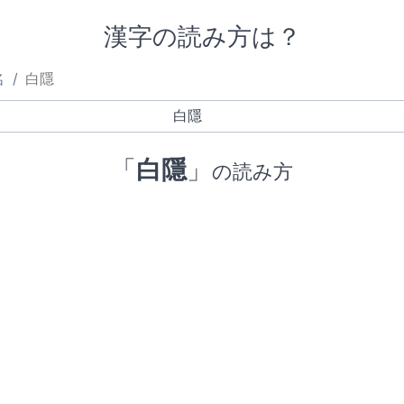
漢字の読み方は？
名
白隱
「
白隱
」
の読み方