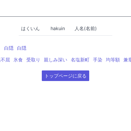
はくいん
hakuin
人名(名前)
引
白隠
白隠
撓不屈
氷食
受取り
親しみ深い
名塩新町
手染
均等額
兼
トップページに戻る