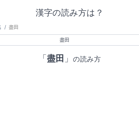
漢字の読み方は？
名
盡田
「
盡田
」
の読み方