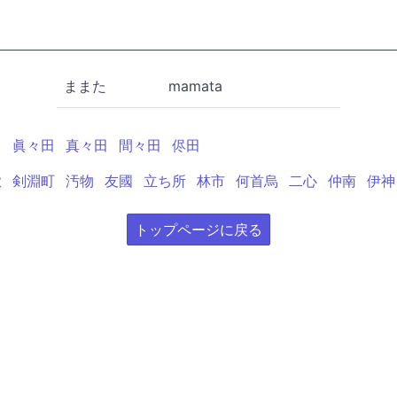
ままた
mamata
田
眞々田
真々田
間々田
侭田
漱
剣淵町
汚物
友國
立ち所
林市
何首烏
二心
仲南
伊神
トップページに戻る