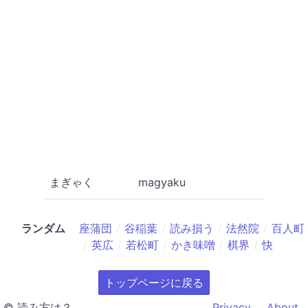
まぎゃく
magyaku
ランダム
座蒲団
谷稲葉
読み損う
法然院
百人町
英広
若松町
かき味噌
棋界
快
トップページに戻る
© 読み方は？
Privacy
About