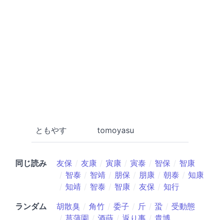
ともやす
tomoyasu
同じ読み
友保
友康
寅康
寅泰
智保
智康
智泰
智靖
朋保
朋康
朝泰
知康
知靖
智泰
智康
友保
知行
ランダム
胡散臭
角竹
委子
斤
蛩
受動態
菖蒲園
酒蒔
返り事
貴博