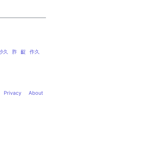
紗久
胙
齪
作久
Privacy
About