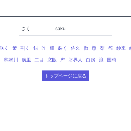
さく
saku
咲く
策
割く
錯
昨
柵
裂く
佐久
做
愬
槊
筰
紗来
文
熊瀬川
廣里
二目
窓販
虍
財界人
白房
浪
国時
トップページに戻る