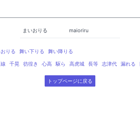
まいおりる
maioriru
いおりる
舞い下りる
舞い降りる
西線
千晃
彷徨き
心高
駆ら
高虎城
長等
志津代
漏れる
トップページに戻る