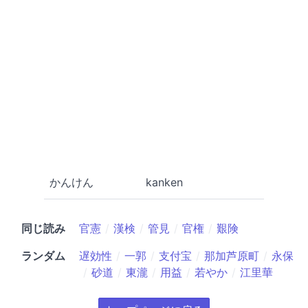
かんけん
kanken
同じ読み
官憲
漢検
管見
官権
艱険
ランダム
遅効性
一郭
支付宝
那加芦原町
永保
砂道
東瀧
用益
若やか
江里華