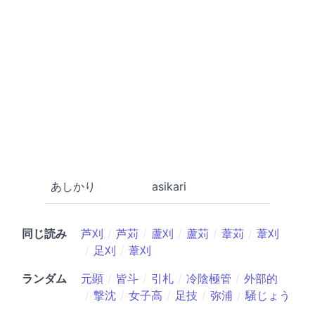
あしかり
asikari
同じ読み
芦刈
芦苅
蘆刈
蘆苅
葦苅
葦刈
足刈
葦刈
ランダム
元顕
皆斗
引札
冷陰極管
外部的
撃沈
女子高
足技
弥浦
騒じょう