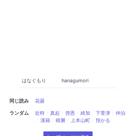
はなぐもり
hanagumori
同じ読み
花曇
ランダム
近時
真起
啓恩
綺加
下萱津
仲泊
漢籍
積層
上本山町
預かる