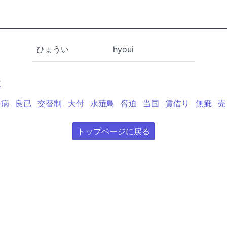
ひょうい
hyoui
依
岳病
良已
交替制
大付
水薙鳥
脅迫
当国
賃借り
無疵
売
トップページに戻る