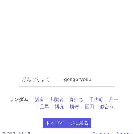
げんごりょく
gengoryoku
ランダム
新富
出願者
盲打ち
千代町
升一
足早
博允
勝嵜
因田
似合う
トップページに戻る
© 読み方は？
Privacy
About