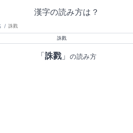
漢字の読み方は？
名
誅戮
「
誅戮
」
の読み方