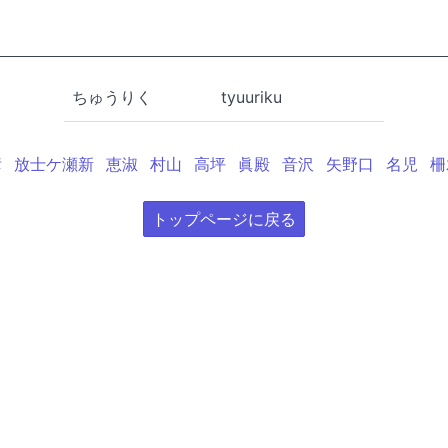
ちゅうりく
tyuuriku
彦
放士ケ瀬新
恵淑
村山
高坪
眞殿
音沢
矢野口
名児
柵
トップページに戻る