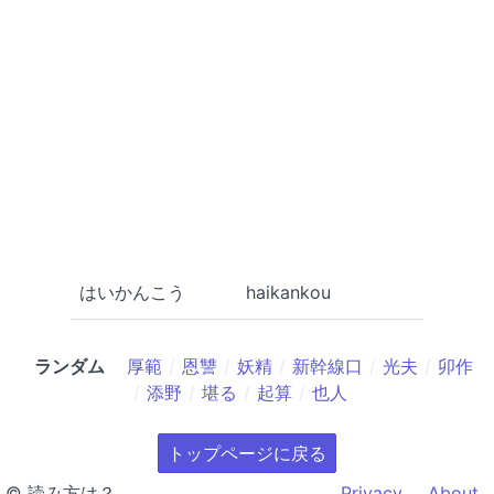
はいかんこう
haikankou
ランダム
厚範
恩讐
妖精
新幹線口
光夫
卯作
添野
堪る
起算
也人
トップページに戻る
© 読み方は？
Privacy
About