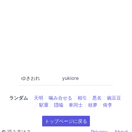
ゆきおれ
yukiore
ランダム
天明
噛み合せる
相引
悪名
豌豆豆
駅重
隠喩
車同士
枝夢
侑李
トップページに戻る
© 読み方は？
Privacy
About