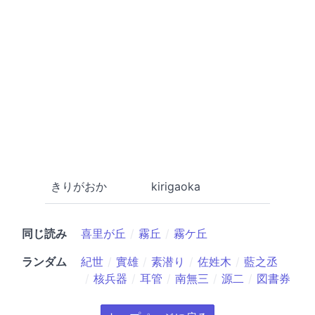
きりがおか
kirigaoka
同じ読み
喜里が丘
霧丘
霧ケ丘
ランダム
紀世
實雄
素潜り
佐姓木
藍之丞
核兵器
耳管
南無三
源二
図書券