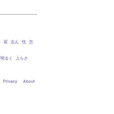
ん
宸
志ん
忱
怎
仄明るく
上らさ
Privacy
About