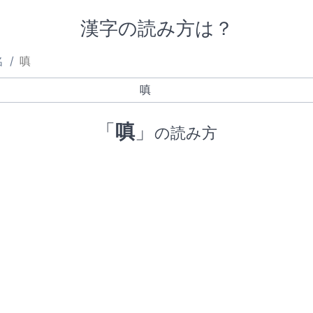
漢字の読み方は？
名
嗔
「
嗔
」
の読み方