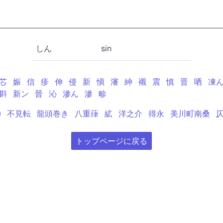
しん
sin
芯
娠
信
疹
伸
侵
新
愼
瀋
紳
襯
震
慎
晋
哂
凍
斟
新ン
晉
沁
滲ん
滲
畛
伸
不見転
龍頭巻き
八重葎
絋
洋之介
得永
美川町南桑
トップページに戻る