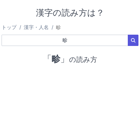
漢字の読み方は？
トップ
漢字・人名
畛
「
畛
」
の読み方