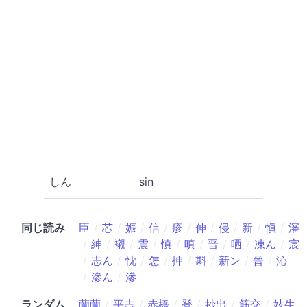
しん
sin
同じ読み
臣
芯
娠
信
疹
伸
侵
新
愼
瀋
紳
襯
震
慎
嗔
晋
哂
凍ん
宸
志ん
忱
怎
抻
斟
新ン
晉
沁
滲ん
滲
ランダム
蘭蘭
平吉
赤橋
登
抄出
筋交
妓生