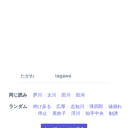
たがわ
tagawa
同じ読み
夛川
太川
田川
田河
ランダム
仰け反る
広厚
志知川
瑛四郎
値崩れ
停止
美姓子
浮川
知手中央
勧誘