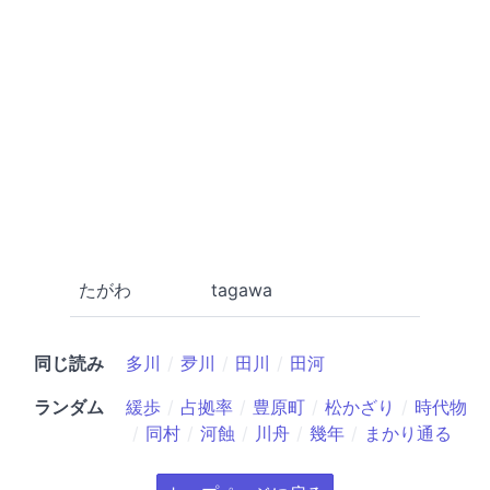
たがわ
tagawa
同じ読み
多川
夛川
田川
田河
ランダム
緩歩
占拠率
豊原町
松かざり
時代物
同村
河蝕
川舟
幾年
まかり通る