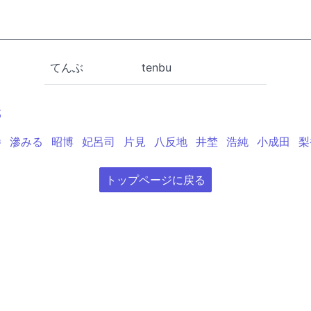
てんぶ
tenbu
部
勝
滲みる
昭博
妃呂司
片見
八反地
井埜
浩純
小成田
梨
トップページに戻る