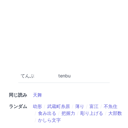
てんぶ
tenbu
同じ読み
天舞
ランダム
幼形
武蔵町糸原
薄り
富江
不魚住
食み出る
把握力
彫り上げる
大部数
かしら文字