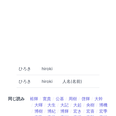
ひろき
hiroki
ひろき
hiroki
人名(名前)
同じ読み
裕輝
寛貴
公基
周樹
啓輝
大幹
大暉
大生
大記
大起
央樹
博機
博樹
博紀
博輝
宏き
宏喜
宏季