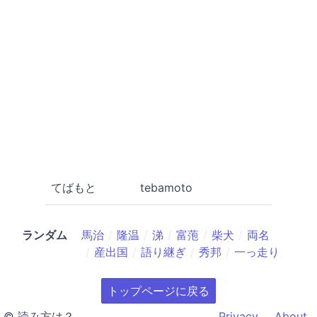
てばもと
tebamoto
ランダム
馬治
隆温
涕
富萢
柴犬
両名
産出国
語り継ぎ
秀邦
一っ走り
トップページに戻る
© 読み方は？
Privacy
About